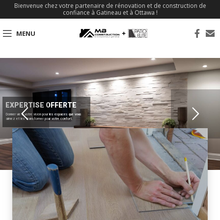
Bienvenue chez votre partenaire de rénovation et de construction de
confiance à Gatineau et à Ottawa !
MENU
EXPERTISE OFFERTE
Donner vie à votre vision pour les espaces que vous
aimez et les transformer pour votre confort.