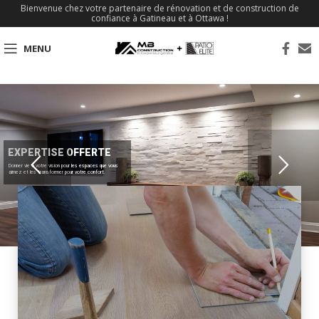
Bienvenue chez votre partenaire de rénovation et de construction de
confiance à Gatineau et à Ottawa !
MENU
EXPERTISE OFFERTE
Donner vie à votre vision pour les espaces que vous
aimez et les transformer pour votre confort.