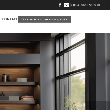
#
RBQ
: 5841-9425-01
TE
CONTACT
Obtenez une soumission gratuite