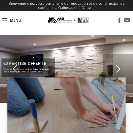
Bienvenue chez votre partenaire de rénovation et de construction de
confiance à Gatineau et à Ottawa !
MENU
EXPERTISE OFFERTE
Donner vie à votre vision pour les espaces que vous
aimez et les transformer pour votre confort.