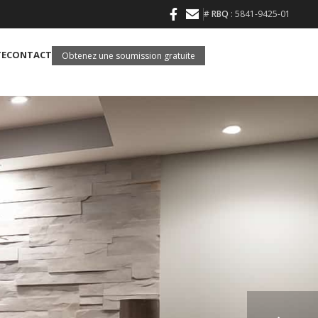
#
RBQ
: 5841-9425-01
TE
CONTACT
Obtenez une soumission gratuite