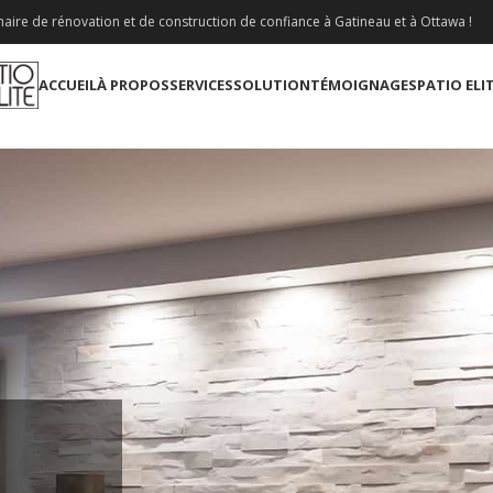
aire de rénovation et de construction de confiance à Gatineau et à Ottawa !
ACCUEIL
À PROPOS
SERVICES
SOLUTION
TÉMOIGNAGES
PATIO ELI