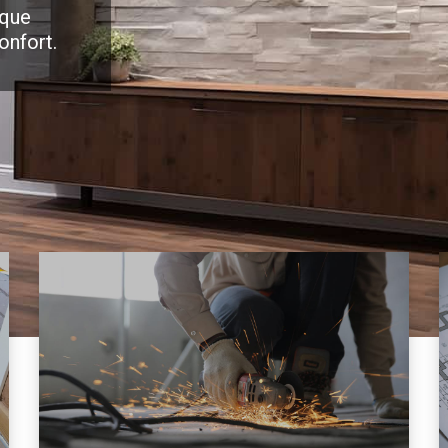
 que
onfort.