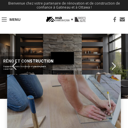
Bienvenue chez votre partenaire de rénovation et de construction de
confiance à Gatineau et à Ottawa !
MENU
RÉNO ET CONSTRUCTION
Engagement envers l'excellence et passion pour le
savoir-faire