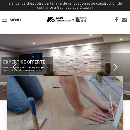
Bienvenue chez votre partenaire de rénovation et de construction de
confiance à Gatineau et à Ottawa !
MENU
EXPERTISE OFFERTE
Donner vie à votre vision pour les espaces que vous
aimez et les transformer pour votre confort.