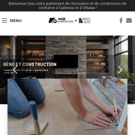
Bienvenue chez votre partenaire de rénovation et de construction de
confiance à Gatineau et à Ottawa !
MENU
RÉNO ET CONSTRUCTION
Engagement envers l'excellence et passion pour le
savoir-faire