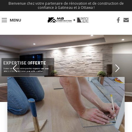
Bienvenue chez votre partenaire de rénovation et de construction de
confiance à Gatineau et à Ottawa !
MENU
EXPERTISE OFFERTE
Donner vie à votre vision pour les espaces que vous
aimez et les transformer pour votre confort.