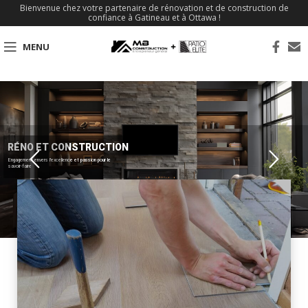
Bienvenue chez votre partenaire de rénovation et de construction de
confiance à Gatineau et à Ottawa !
MENU
RÉNO ET CONSTRUCTION
Engagement envers l'excellence et passion pour le
savoir-faire