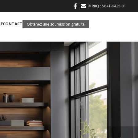
#
RBQ
: 5841-9425-01
TE
CONTACT
Obtenez une soumission gratuite