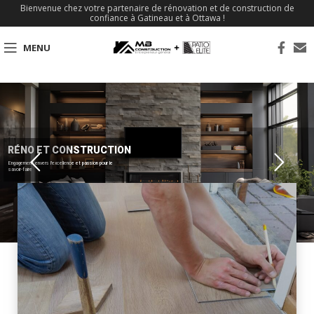
Bienvenue chez votre partenaire de rénovation et de construction de
confiance à Gatineau et à Ottawa !
MENU
RÉNO ET CONSTRUCTION
Engagement envers l'excellence et passion pour le
savoir-faire