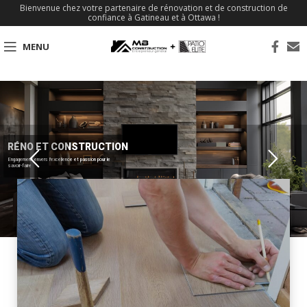
Bienvenue chez votre partenaire de rénovation et de construction de
confiance à Gatineau et à Ottawa !
MENU
RÉNO ET CONSTRUCTION
Engagement envers l'excellence et passion pour le
savoir-faire