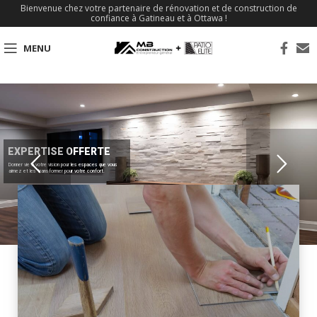
Bienvenue chez votre partenaire de rénovation et de construction de
confiance à Gatineau et à Ottawa !
MENU
EXPERTISE OFFERTE
Donner vie à votre vision pour les espaces que vous
aimez et les transformer pour votre confort.