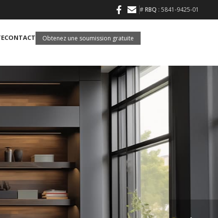
#
RBQ
: 5841-9425-01
TE
CONTACT
Obtenez une soumission gratuite