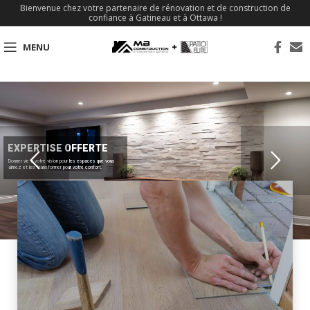
Bienvenue chez votre partenaire de rénovation et de construction de
confiance à Gatineau et à Ottawa !
MENU
EXPERTISE OFFERTE
Donner vie à votre vision pour les espaces que vous
aimez et les transformer pour votre confort.