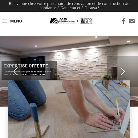
Bienvenue chez votre partenaire de rénovation et de construction de
confiance à Gatineau et à Ottawa !
MENU
EXPERTISE OFFERTE
Donner vie à votre vision pour les espaces que vous
aimez et les transformer pour votre confort.