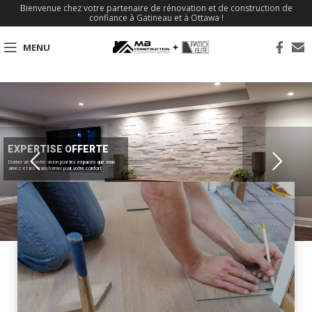
Bienvenue chez votre partenaire de rénovation et de construction de
confiance à Gatineau et à Ottawa !
MENU
EXPERTISE OFFERTE
Donner vie à votre vision pour les espaces que vous
aimez et les transformer pour votre confort.