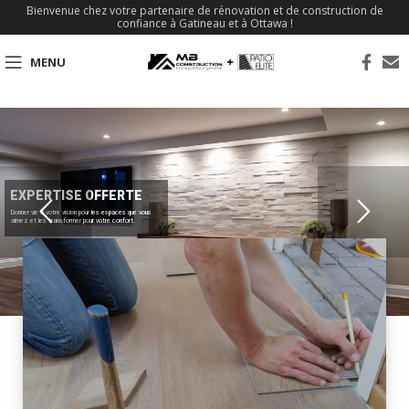
Bienvenue chez votre partenaire de rénovation et de construction de
confiance à Gatineau et à Ottawa !
MENU
EXPERTISE OFFERTE
Donner vie à votre vision pour les espaces que vous
aimez et les transformer pour votre confort.