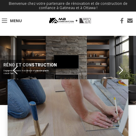
Bienvenue chez votre partenaire de rénovation et de construction de
confiance à Gatineau et à Ottawa !
MENU
RÉNO ET CONSTRUCTION
Engagement envers l'excellence et passion pour le
savoir-faire