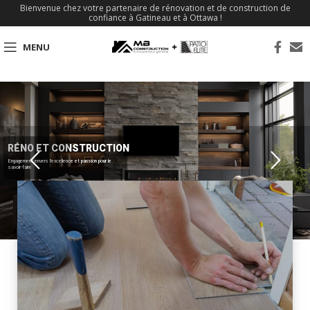
Bienvenue chez votre partenaire de rénovation et de construction de
confiance à Gatineau et à Ottawa !
MENU
RÉNO ET CONSTRUCTION
Engagement envers l'excellence et passion pour le
savoir-faire