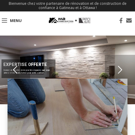
Bienvenue chez votre partenaire de rénovation et de construction de
confiance à Gatineau et à Ottawa !
MENU
EXPERTISE OFFERTE
Donner vie à votre vision pour les espaces que vous
aimez et les transformer pour votre confort.