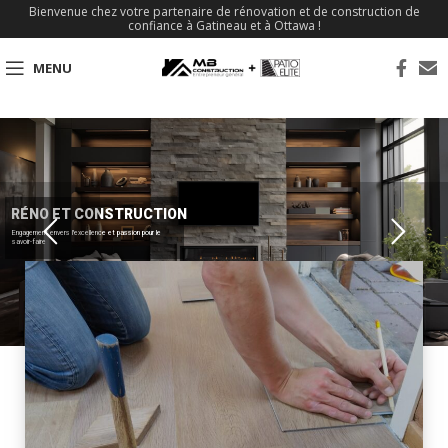
Bienvenue chez votre partenaire de rénovation et de construction de
confiance à Gatineau et à Ottawa !
MENU
RÉNO ET CONSTRUCTION
Engagement envers l'excellence et passion pour le
savoir-faire