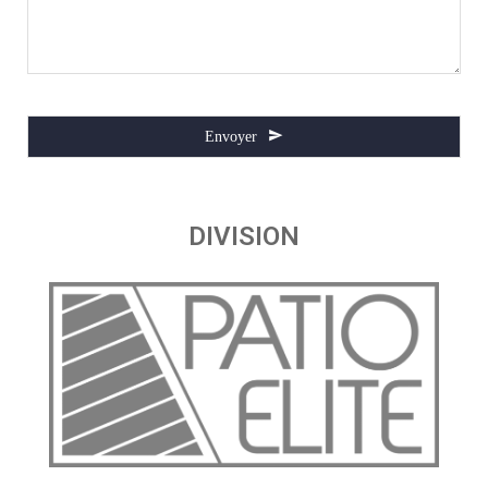
Envoyer
This
field
DIVISION
should
be
left
blank