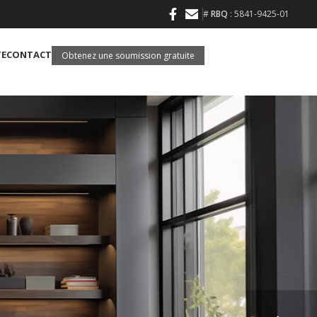
#
RBQ
: 5841-9425-01
TE
CONTACT
Obtenez une soumission gratuite