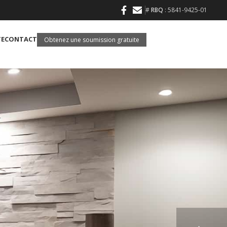
#
RBQ
: 5841-9425-01
TE
CONTACT
Obtenez une soumission gratuite