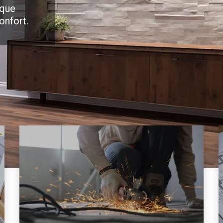
 que
onfort.