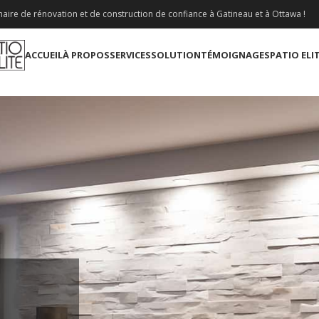
aire de rénovation et de construction de confiance à Gatineau et à Ottawa !
ACCUEIL
À PROPOS
SERVICES
SOLUTION
TÉMOIGNAGES
PATIO ELI