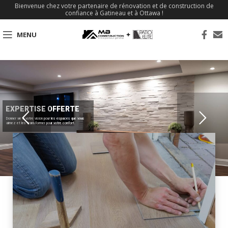
Bienvenue chez votre partenaire de rénovation et de construction de
confiance à Gatineau et à Ottawa !
MENU
EXPERTISE OFFERTE
Donner vie à votre vision pour les espaces que vous
aimez et les transformer pour votre confort.