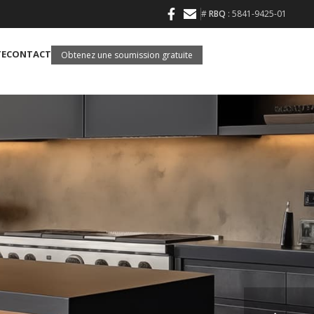
#
RBQ
: 5841-9425-01
TE
CONTACT
Obtenez une soumission gratuite