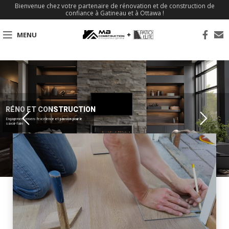
Bienvenue chez votre partenaire de rénovation et de construction de
confiance à Gatineau et à Ottawa !
MENU
RÉNO ET CONSTRUCTION
Engagement envers l'excellence et passion pour le
savoir-faire