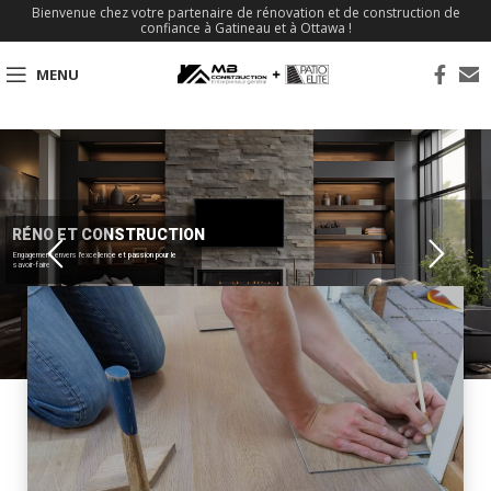
Bienvenue chez votre partenaire de rénovation et de construction de
confiance à Gatineau et à Ottawa !
MENU
RÉNO ET CONSTRUCTION
Engagement envers l'excellence et passion pour le
savoir-faire