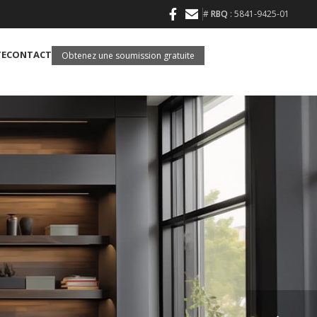
#
RBQ
: 5841-9425-01
TE
CONTACT
Obtenez une soumission gratuite