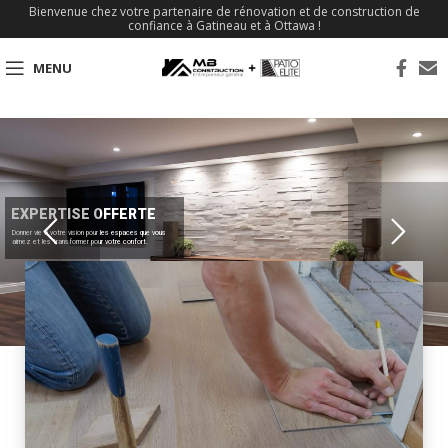
Bienvenue chez votre partenaire de rénovation et de construction de
confiance à Gatineau et à Ottawa !
MENU
EXPERTISE OFFERTE
Donner vie à votre vision pour les espaces que vous
aimez et les transformer pour votre confort.