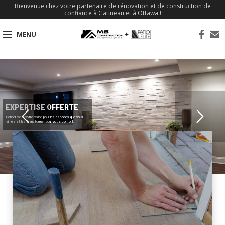
Bienvenue chez votre partenaire de rénovation et de construction de
confiance à Gatineau et à Ottawa !
MENU
EXPERTISE OFFERTE
Donner vie à votre vision pour les espaces que vous
aimez et les transformer pour votre confort.