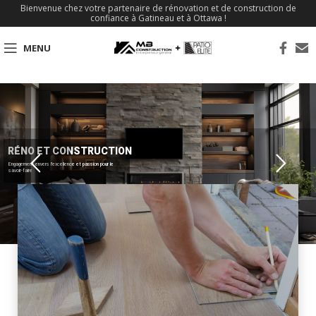
Bienvenue chez votre partenaire de rénovation et de construction de
confiance à Gatineau et à Ottawa !
MENU
RÉNO ET CONSTRUCTION
Engagement envers l'excellence et passion pour le
savoir-faire