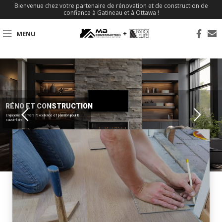
Bienvenue chez votre partenaire de rénovation et de construction de
confiance à Gatineau et à Ottawa !
MENU
RÉNO ET CONSTRUCTION
Engagement envers l'excellence et passion pour le
savoir-faire