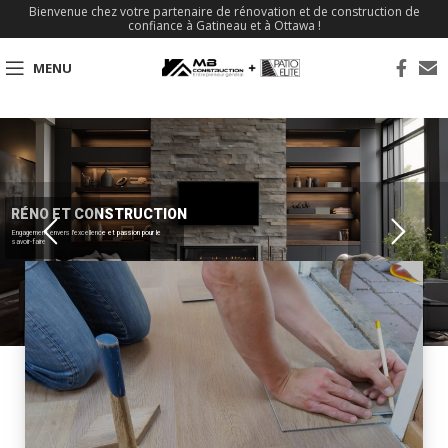
Bienvenue chez votre partenaire de rénovation et de construction de
confiance à Gatineau et à Ottawa !
MENU
RÉNO ET CONSTRUCTION
Engagement envers l'excellence et passion pour le
savoir-faire