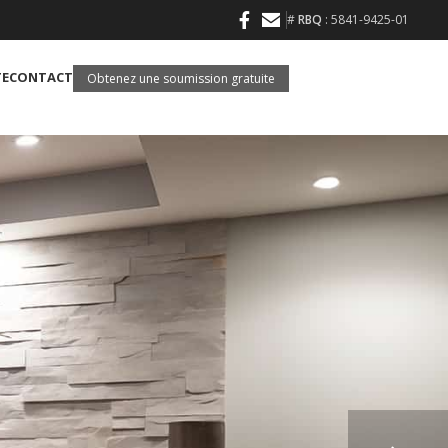
#
RBQ
: 5841-9425-01
TE
CONTACT
Obtenez une soumission gratuite