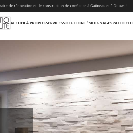
aire de rénovation et de construction de confiance à Gatineau et à Ottawa !
ACCUEIL
À PROPOS
SERVICES
SOLUTION
TÉMOIGNAGES
PATIO ELI