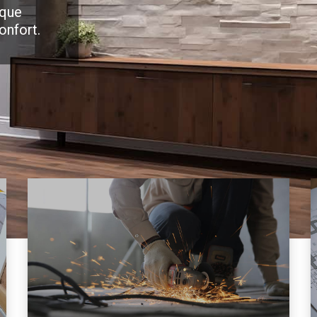
 que
onfort.