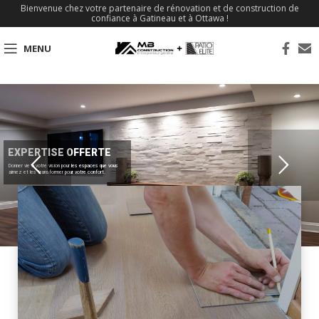
Bienvenue chez votre partenaire de rénovation et de construction de
confiance à Gatineau et à Ottawa !
MENU
EXPERTISE OFFERTE
Donner vie à votre vision pour les espaces que vous
aimez et les transformer pour votre confort.