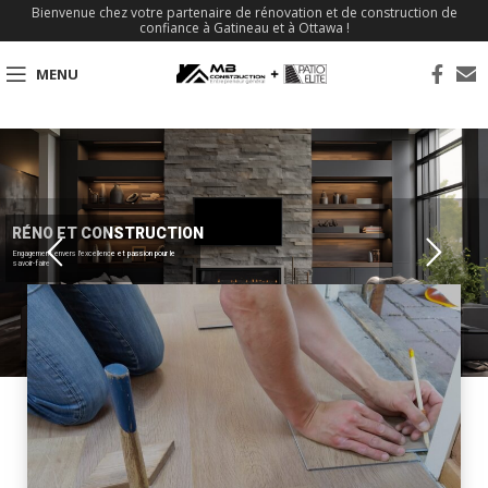
Bienvenue chez votre partenaire de rénovation et de construction de
confiance à Gatineau et à Ottawa !
MENU
RÉNO ET CONSTRUCTION
Engagement envers l'excellence et passion pour le
savoir-faire