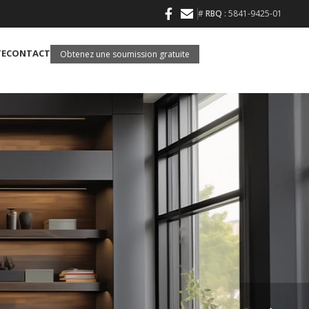
#
RBQ
: 5841-9425-01
TE
CONTACT
Obtenez une soumission gratuite