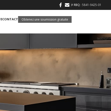
#
RBQ
: 5841-9425-01
TE
CONTACT
Obtenez une soumission gratuite