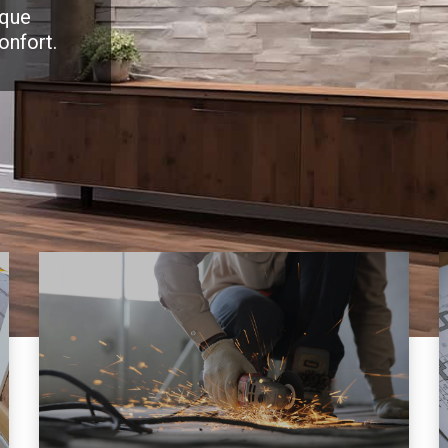
 que
onfort.