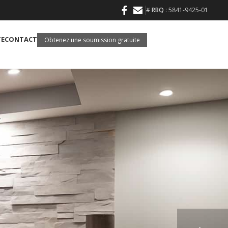
#
RBQ
: 5841-9425-01
TE
CONTACT
Obtenez une soumission gratuite