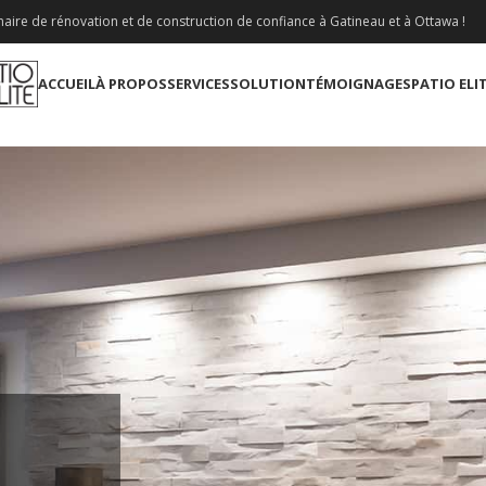
aire de rénovation et de construction de confiance à Gatineau et à Ottawa !
ACCUEIL
À PROPOS
SERVICES
SOLUTION
TÉMOIGNAGES
PATIO ELI