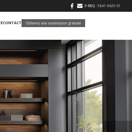
#
RBQ
: 5841-9425-01
TE
CONTACT
Obtenez une soumission gratuite