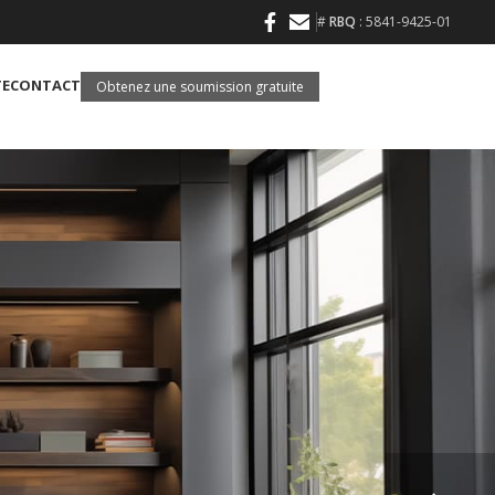
#
RBQ
: 5841-9425-01
TE
CONTACT
Obtenez une soumission gratuite