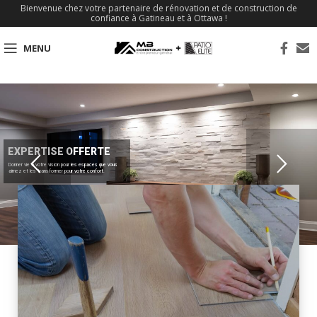
Bienvenue chez votre partenaire de rénovation et de construction de
confiance à Gatineau et à Ottawa !
MENU
EXPERTISE OFFERTE
Donner vie à votre vision pour les espaces que vous
aimez et les transformer pour votre confort.