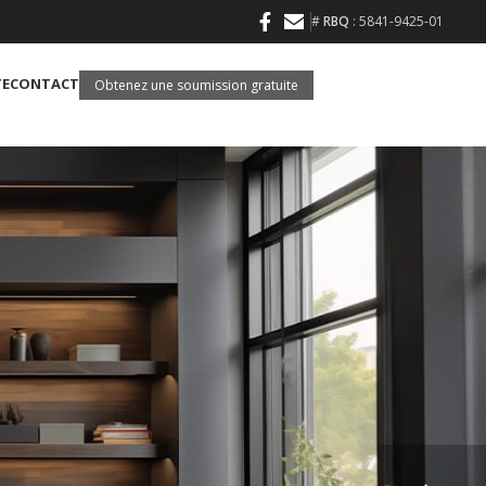
#
RBQ
: 5841-9425-01
TE
CONTACT
Obtenez une soumission gratuite