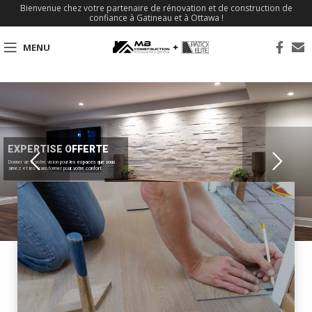
Bienvenue chez votre partenaire de rénovation et de construction de
confiance à Gatineau et à Ottawa !
MENU
EXPERTISE OFFERTE
Donner vie à votre vision pour les espaces que vous
aimez et les transformer pour votre confort.