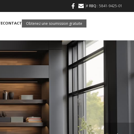
#
RBQ
: 5841-9425-01
TE
CONTACT
Obtenez une soumission gratuite