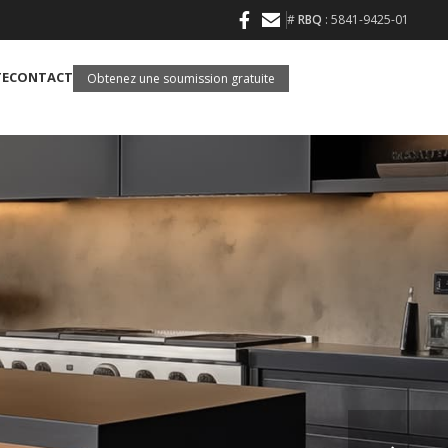
#
RBQ
: 5841-9425-01
TE
CONTACT
Obtenez une soumission gratuite