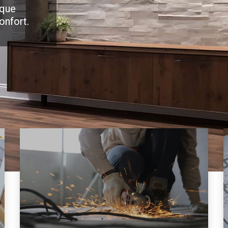
 que
onfort.