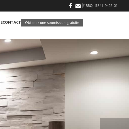
#
RBQ
: 5841-9425-01
TE
CONTACT
Obtenez une soumission gratuite