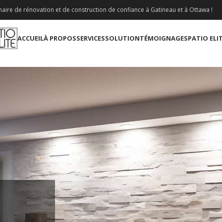
aire de rénovation et de construction de confiance à Gatineau et à Ottawa !
ACCUEIL
À PROPOS
SERVICES
SOLUTION
TÉMOIGNAGES
PATIO ELI